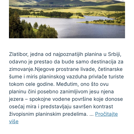
Zlatibor, jedna od najpoznatijih planina u Srbiji,
odavno je prestao da bude samo destinacija za
zimovanje.Njegove prostrane livade, četinarske
šume i miris planinskog vazduha privlače turiste
tokom cele godine. Međutim, ono što ovu
planinu čini posebno zanimljivom jesu njena
jezera – spokojne vodene površine koje donose
osećaj mira i predstavljaju savršen kontrast
živopisnim planinskim predelima. …
Pročitajte
više