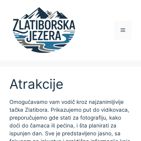
Skip
to
content
Menu
Atrakcije
Omogućavamo vam vodič kroz najzanimljivije
tačke Zlatibora. Prikazujemo put do vidikovaca,
preporučujemo gde stati za fotografiju, kako
doći do čamaca ili pećina, i šta planirati za
ispunjen dan. Sve je predstavljeno jasno, sa