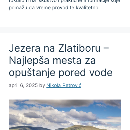
fokusom na iskustvo i praktične informacije koje
pomažu da vreme provodite kvalitetno.
Jezera na Zlatiboru –
Najlepša mesta za
opuštanje pored vode
april 6, 2025
by
Nikola Petrović