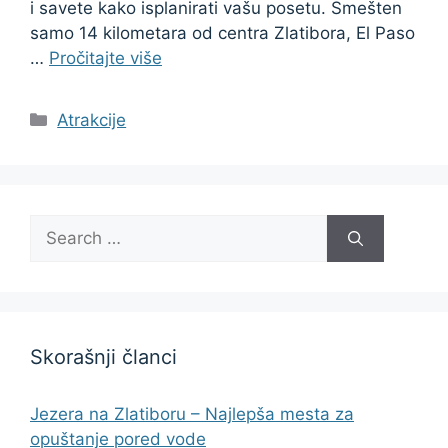
i savete kako isplanirati vašu posetu. Smešten
samo 14 kilometara od centra Zlatibora, El Paso
…
Pročitajte više
Categories
Atrakcije
Search
for:
Skorašnji članci
Jezera na Zlatiboru – Najlepša mesta za
opuštanje pored vode