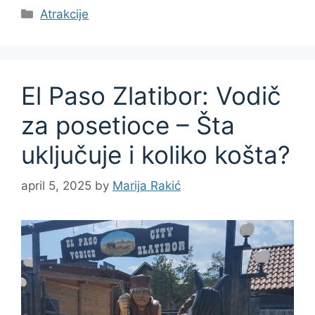
Categories
Atrakcije
El Paso Zlatibor: Vodič
za posetioce – Šta
uključuje i koliko košta?
april 5, 2025
by
Marija Rakić